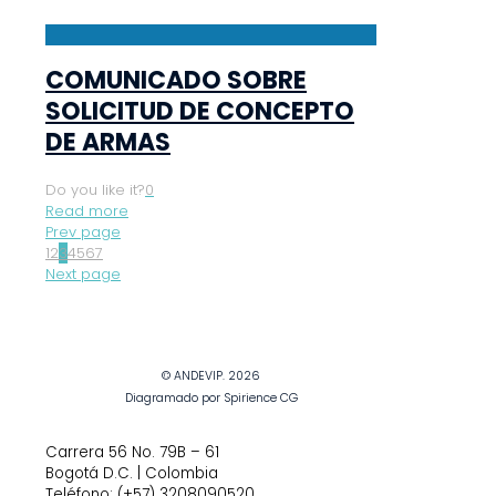
COMUNICADO SOBRE
SOLICITUD DE CONCEPTO
DE ARMAS
Do you like it?
0
Read more
Prev page
1
2
3
4
5
6
7
Next page
© ANDEVIP. 2026
Diagramado por Spirience CG
Carrera 56 No. 79B – 61
Bogotá D.C. | Colombia
Teléfono: (+57) 3208090520